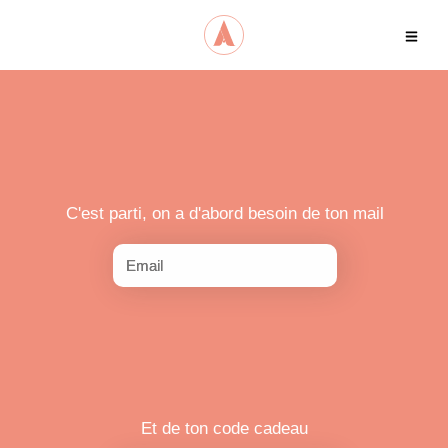
ACCUEIL
S.O.I.F
LE BLOG
JE CRÉE
C'est parti, on a d'abord besoin de ton mail
MA CAVE
Et de ton code cadeau