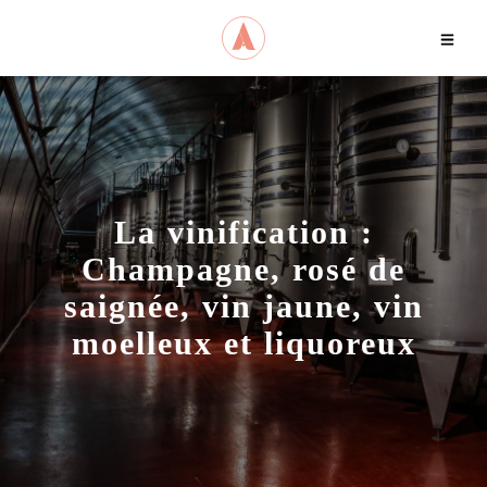
ACCUEIL
S.O.I.F
LE BLOG
La vinification :
JE CRÉE
MA CAVE
Champagne, rosé de
saignée, vin jaune, vin
moelleux et liquoreux